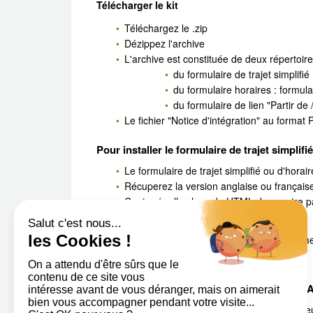
Télécharger le kit
Téléchargez le .zip
Dézippez l'archive
L'archive est constituée de deux répertoires
du formulaire de trajet simplifié 
du formulaire horaires : formula
du formulaire de lien "Partir de /
Le fichier "Notice d'intégration" au format 
Pour installer le formulaire de trajet simplifi
Le formulaire de trajet simplifié ou d'horai
Récuperez la version anglaise ou français
Copiez / collez le code HTML dans votre 
Publiez votre page !
documentation-korrigo-marque-grise.zip
(Docume
Pour installer les liens "Partir de ce lieu" / "
Les liens "Partir de ce lieu / Arriver à ce l