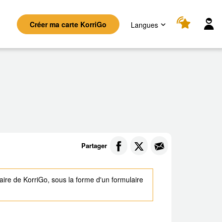
M
Créer ma carte KorriGo
Langues
Partager
éraire de KorriGo, sous la forme d'un formulaire