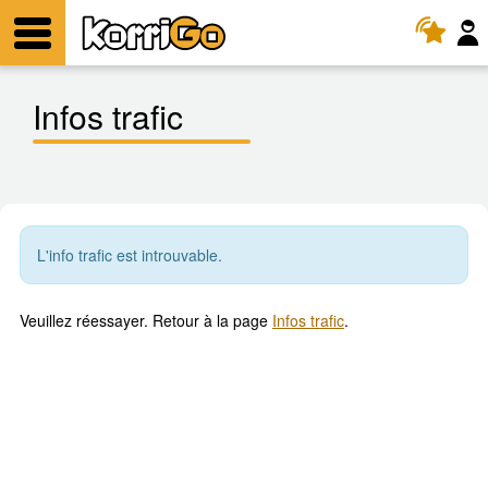
KorriGo
Menu
Infos trafic
L'info trafic est introuvable.
Veuillez réessayer. Retour à la page
Infos trafic
.