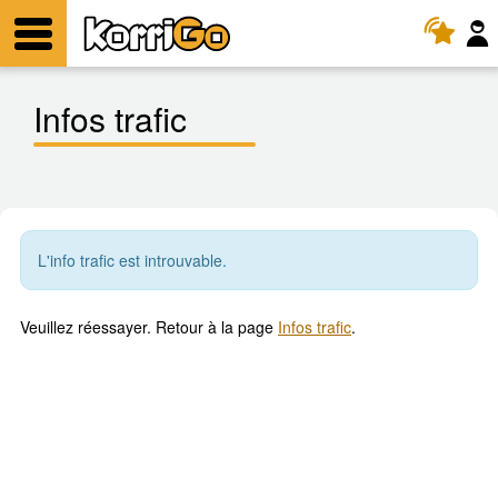
KorriGo
Menu
Infos trafic
L'info trafic est introuvable.
Veuillez réessayer. Retour à la page
Infos trafic
.