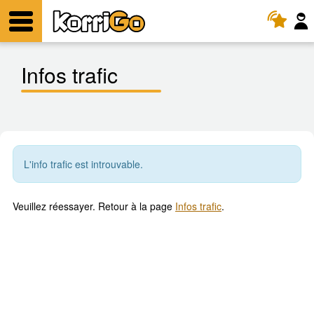
KorriGo
Menu
Infos trafic
L'info trafic est introuvable.
Veuillez réessayer. Retour à la page
Infos trafic
.