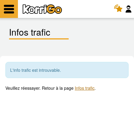
KorriGo
Menu
Infos trafic
L'info trafic est introuvable.
Veuillez réessayer. Retour à la page
Infos trafic
.