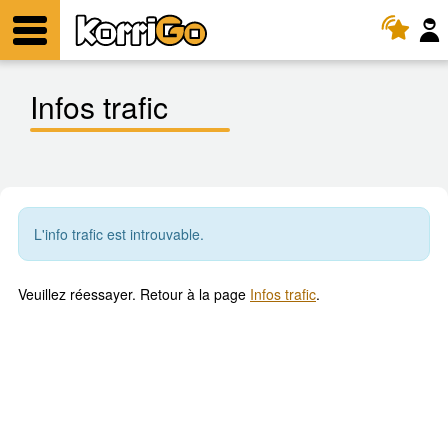
KorriGo
Menu
Infos trafic
L'info trafic est introuvable.
Veuillez réessayer. Retour à la page
Infos trafic
.