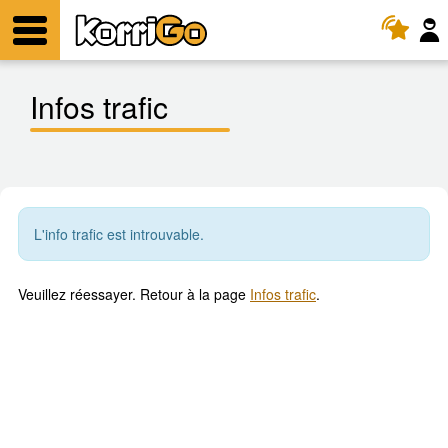
KorriGo
Menu
Infos trafic
L'info trafic est introuvable.
Veuillez réessayer. Retour à la page
Infos trafic
.