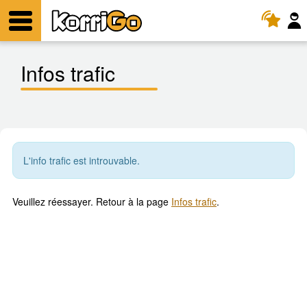
KorriGo
Menu
Infos trafic
L'info trafic est introuvable.
Veuillez réessayer. Retour à la page
Infos trafic
.