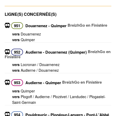
LIGNE(S) CONCERNÉE(S)
BreizhGo en Finistère
951
Douarnenez - Quimper
vers
Douarnenez
vers
Quimper
BreizhGo en
952
Audierne - Douarnenez (Quimper)
Finistère
vers
Locronan / Douarnenez
vers
Audierne / Douarnenez
BreizhGo en Finistère
953
Audierne - Quimper
vers
Quimper
vers
Plogoff / Audierne / Plozévet / Landudec / Plogastel-
Saint-Germain
954
Pouldreuzic - Plonéour-Lanvern - Pont-L'Abbé