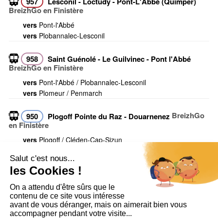
957
Lesconil - Loctudy - Pont-L'Abbé (Quimper)
BreizhGo en Finistère
vers
Pont-l'Abbé
vers
Plobannalec-Lesconil
958
Saint Guénolé - Le Guilvinec - Pont l'Abbé
BreizhGo en Finistère
vers
Pont-l'Abbé / Plobannalec-Lesconil
vers
Plomeur / Penmarch
BreizhGo
950
Plogoff Pointe du Raz - Douarnenez
en Finistère
vers
Plogoff / Cléden-Cap-Sizun
vers
Douarnenez
Voir toutes les infos trafic