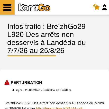
KorriGo
Menu
Infos trafic :
BreizhGo29
L920 Des arrêts non
desservis à Landéda du
7/7/26 au 25/8/26
PERTURBATION
Jusqu'au 25/08/2026
- BreizhGo en Finistère
BreizhGo29 L920 Des arrêts non desservis à Landéda du 7/7/26
au 25/8/26 Infos sur
http://benluc.free.fr/B9426.pdf