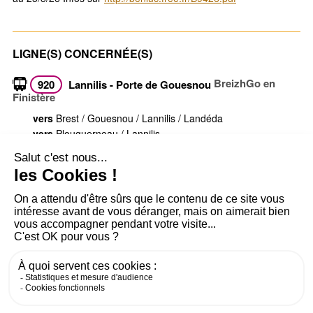
LIGNE(S) CONCERNÉE(S)
BreizhGo en
920
Lannilis - Porte de Gouesnou
Finistère
vers
Brest / Gouesnou / Lannilis / Landéda
vers
Plouguerneau / Lannilis
Voir toutes les infos trafic
PLAN DU SITE
AIDE ET ACCESSIBILITÉ
MENTIONS LÉGALES
RGPD
CONTACT
CGU