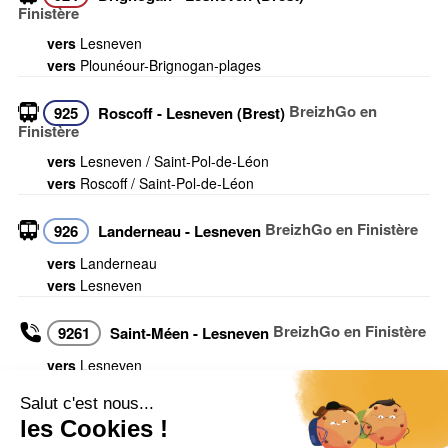
Finistère
vers
Lesneven
vers
Plounéour-Brignogan-plages
BreizhGo en
925
Roscoff - Lesneven (Brest)
Finistère
vers
Lesneven / Saint-Pol-de-Léon
vers
Roscoff / Saint-Pol-de-Léon
BreizhGo en Finistère
926
Landerneau - Lesneven
vers
Landerneau
vers
Lesneven
BreizhGo en Finistère
9261
Saint-Méen - Lesneven
vers
Lesneven
vers
Saint-Méen
Voir toutes les infos trafic