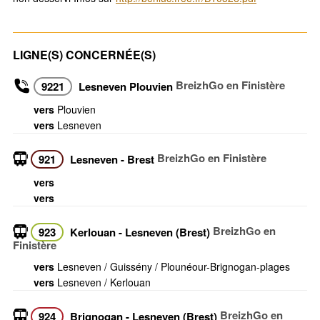
LIGNE(S) CONCERNÉE(S)
BreizhGo en Finistère
9221
Lesneven Plouvien
vers
Plouvien
vers
Lesneven
BreizhGo en Finistère
921
Lesneven - Brest
vers
vers
BreizhGo en
923
Kerlouan - Lesneven (Brest)
Finistère
vers
Lesneven / Guissény / Plounéour-Brignogan-plages
vers
Lesneven / Kerlouan
BreizhGo en
924
Brignogan - Lesneven (Brest)