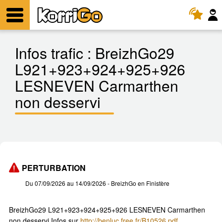
KorriGo
Menu
Infos trafic :
BreizhGo29
L921+923+924+925+926
LESNEVEN Carmarthen
non desservi
PERTURBATION
Du 07/09/2026 au 14/09/2026
- BreizhGo en Finistère
BreizhGo29 L921+923+924+925+926 LESNEVEN Carmarthen
non desservi Infos sur
http://benluc.free.fr/B10526.pdf