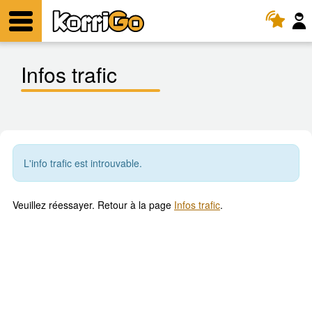
KorriGo
Menu
Infos trafic
L'info trafic est introuvable.
Veuillez réessayer. Retour à la page
Infos trafic
.