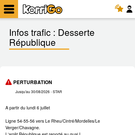
KorriGo
Menu
Infos trafic :
Desserte
République
PERTURBATION
Jusqu'au 30/08/2026
- STAR
A partir du lundi 6 juillet
Ligne 54-55-56 vers Le Rheu/Cintré/Mordelles/Le
Verger/Chavagne.
L'arrêt République est reporté au quai L.