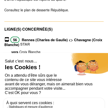
Consultez le plan de desserte République.
LIGNE(S) CONCERNÉE(S)
56
Rennes (Charles de Gaulle) <> Chavagne (Croix
STAR
Blanche)
vers
Croix Blanche
vers
Charles de Gaulle
Voir toutes les infos trafic
PLAN DU SITE
AIDE ET ACCESSIBILITÉ
MENTIONS LÉGALES
RGPD