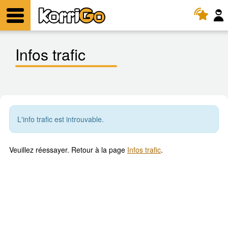
KorriGo
Menu
Infos trafic
L'info trafic est introuvable.
Veuillez réessayer. Retour à la page
Infos trafic
.