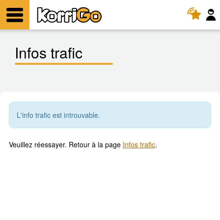
KorriGo
Menu
Infos trafic
L'info trafic est introuvable.
Veuillez réessayer. Retour à la page
Infos trafic
.