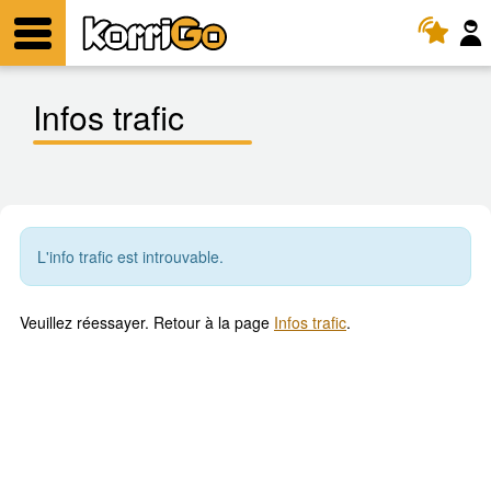
KorriGo
Menu
Infos trafic
L'info trafic est introuvable.
Veuillez réessayer. Retour à la page
Infos trafic
.