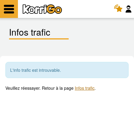
KorriGo
Menu
Infos trafic
L'info trafic est introuvable.
Veuillez réessayer. Retour à la page
Infos trafic
.