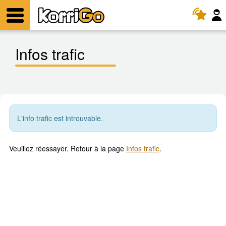
KorriGo
Menu
Infos trafic
L'info trafic est introuvable.
Veuillez réessayer. Retour à la page
Infos trafic
.