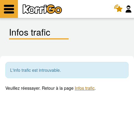
KorriGo
Menu
Infos trafic
L'info trafic est introuvable.
Veuillez réessayer. Retour à la page
Infos trafic
.