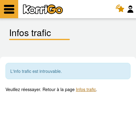
KorriGo
Menu
Infos trafic
L'info trafic est introuvable.
Veuillez réessayer. Retour à la page
Infos trafic
.