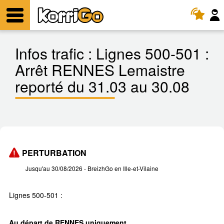
KorriGo
Menu
Infos trafic :
Lignes 500-501 :
Arrêt RENNES Lemaistre
reporté du 31.03 au 30.08
PERTURBATION
Jusqu'au 30/08/2026
- BreizhGo en Ille-et-Vilaine
Lignes 500-501 :
Au départ de RENNES uniquement