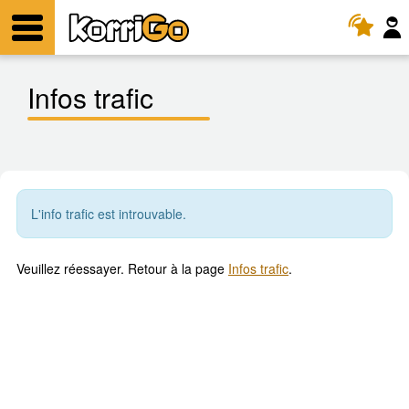
KorriGo
Menu
Infos trafic
L'info trafic est introuvable.
Veuillez réessayer. Retour à la page
Infos trafic
.