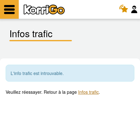
KorriGo
Menu
Infos trafic
L'info trafic est introuvable.
Veuillez réessayer. Retour à la page
Infos trafic
.