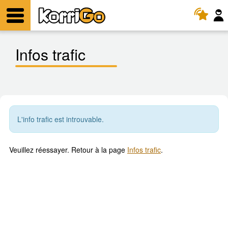
KorriGo
Menu
Infos trafic
L'info trafic est introuvable.
Veuillez réessayer. Retour à la page
Infos trafic
.