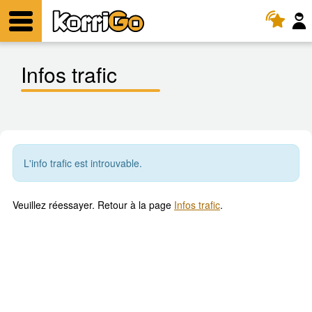
KorriGo
Menu
Infos trafic
L'info trafic est introuvable.
Veuillez réessayer. Retour à la page
Infos trafic
.