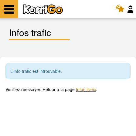
KorriGo
Menu
Infos trafic
L'info trafic est introuvable.
Veuillez réessayer. Retour à la page
Infos trafic
.