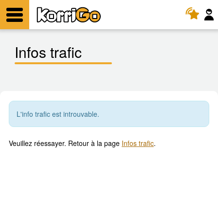
KorriGo
Menu
Infos trafic
L'info trafic est introuvable.
Veuillez réessayer. Retour à la page
Infos trafic
.