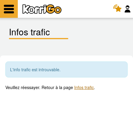
KorriGo
Menu
Infos trafic
L'info trafic est introuvable.
Veuillez réessayer. Retour à la page
Infos trafic
.