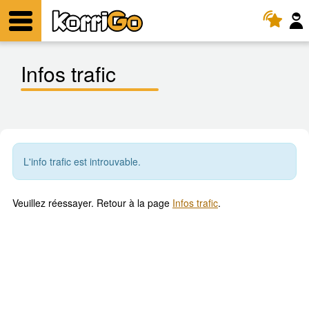
KorriGo
Menu
Infos trafic
L'info trafic est introuvable.
Veuillez réessayer. Retour à la page
Infos trafic
.