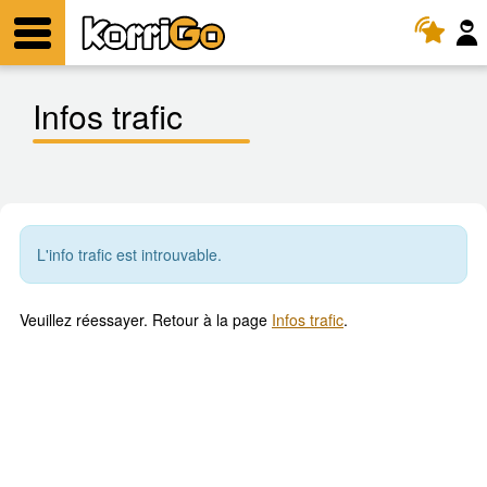
KorriGo
Menu
Infos trafic
L'info trafic est introuvable.
Veuillez réessayer. Retour à la page
Infos trafic
.