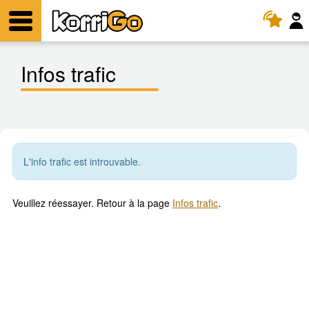
KorriGo
Menu
Infos trafic
L'info trafic est introuvable.
Veuillez réessayer. Retour à la page
Infos trafic
.