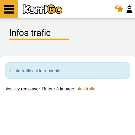
KorriGo
Menu
Infos trafic
L'info trafic est introuvable.
Veuillez réessayer. Retour à la page
Infos trafic
.