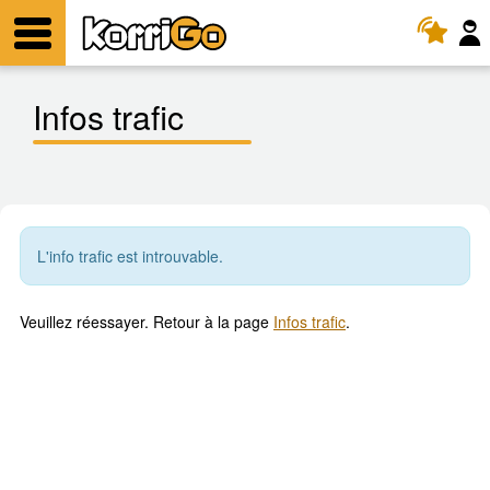
KorriGo
Menu
Infos trafic
L'info trafic est introuvable.
Veuillez réessayer. Retour à la page
Infos trafic
.