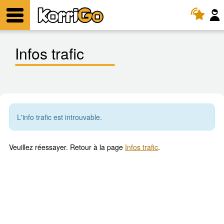
KorriGo
Menu
Infos trafic
L'info trafic est introuvable.
Veuillez réessayer. Retour à la page
Infos trafic
.