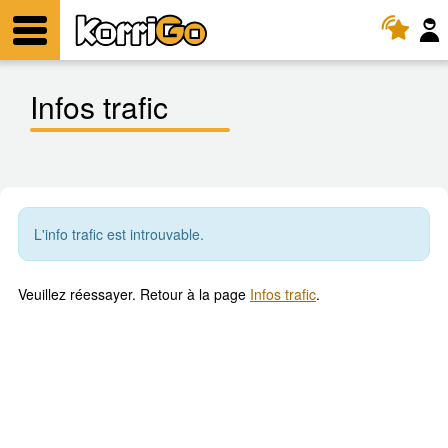
KorriGo
Menu
Infos trafic
L'info trafic est introuvable.
Veuillez réessayer. Retour à la page
Infos trafic
.