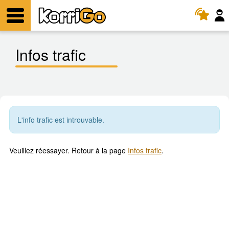
KorriGo
Menu
Infos trafic
L'info trafic est introuvable.
Veuillez réessayer. Retour à la page
Infos trafic
.