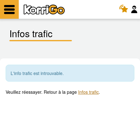
KorriGo
Menu
Infos trafic
L'info trafic est introuvable.
Veuillez réessayer. Retour à la page
Infos trafic
.