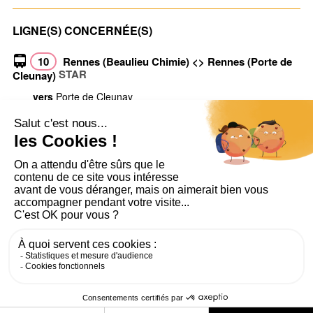
LIGNE(S) CONCERNÉE(S)
10
Rennes (Beaulieu Chimie) <> Rennes (Porte de
STAR
Cleunay)
vers
Porte de Cleunay
vers
Beaulieu Chimie
Voir toutes les infos trafic
PLAN DU SITE
AIDE ET ACCESSIBILITÉ
MENTIONS LÉGALES
RGPD
CONTACT
CGU