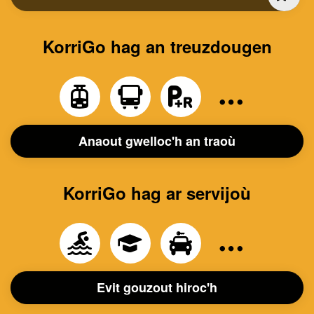
KorriGo hag an treuzdougen
Anaout gwelloc'h an traoù
KorriGo hag ar servijoù
Evit gouzout hiroc'h