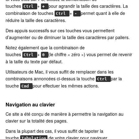
touches
+
pour agrandir la taille des caractères. La
Ctrl
+
combinaison de touches
+
permet quant à elle de
Ctrl
-
réduire la taille des caractères.
Des appuis successifs sur ces touches vous permettent
d’augmenter ou de diminuer la taille des caractères par paliers.
Notez également que la combinaison de
touches
+
(le chiffre « zéro ») vous permet de revenir
Ctrl
0
à la taille du texte par défaut.
Utilisateurs de Mac, il vous suffit de remplacer dans les
combinaisons annoncées ci-dessus la touche
par la
Ctrl
touche
pour effectuer les mêmes actions.
Cmd
Navigation au clavier
Ce site a été conçu de manière à permettre la navigation au
clavier sur la totalité des pages.
Dans la plupart des cas, il vous suffit de tapoter la
touche
de votre clavier pour naviguer
Tabulation