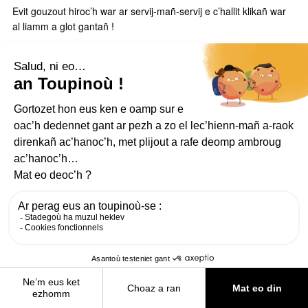
Evit gouzout hiroc’h war ar servij-mañ-servij e c’hallit klikañ war
al liamm a glot gantañ !
Ar poulloù-neuial-kêr (Rekourañs, Foch, Sant Mark,
Kerc’haled)
Ar beloioù tredan emservij gant
VéloZef
Mont war-gil
STEUÑV AL LEC’HIENN
EVIT AN DUD NAMMET
MENEGOÙ LEZENNEL
RHGR
DAREMPRED
CGU
TOUPINOÙ
ARVENTENNOÙ