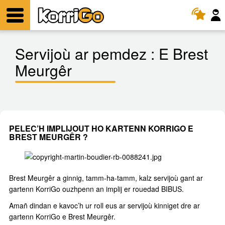
KorriGo
Lañser
Servijoù ar pemdez :
E Brest
Meurgêr
PELEC’H IMPLIJOUT HO KARTENN KORRIGO E
BREST MEURGÊR ?
Brest Meurgêr a ginnig, tamm-ha-tamm, kalz servijoù gant ar
gartenn KorriGo ouzhpenn an implij er rouedad BIBUS.
Amañ dindan e kavoc’h ur roll eus ar servijoù kinniget dre ar
gartenn KorriGo e Brest Meurgêr.